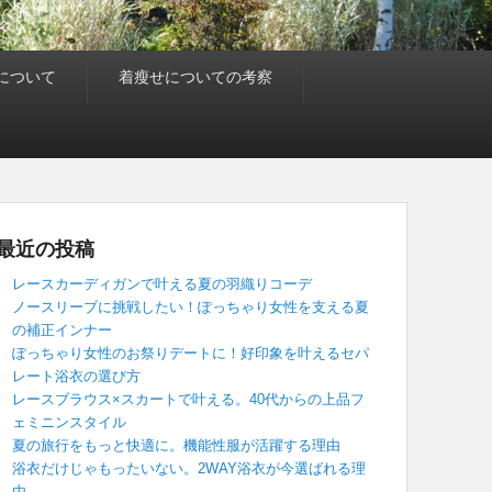
について
着瘦せについての考察
最近の投稿
レースカーディガンで叶える夏の羽織りコーデ
ノースリーブに挑戦したい！ぽっちゃり女性を支える夏
の補正インナー
ぽっちゃり女性のお祭りデートに！好印象を叶えるセパ
レート浴衣の選び方
レースブラウス×スカートで叶える。40代からの上品フ
ェミニンスタイル
夏の旅行をもっと快適に。機能性服が活躍する理由
浴衣だけじゃもったいない。2WAY浴衣が今選ばれる理
由