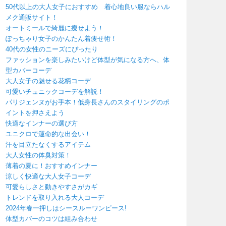
50代以上の大人女子におすすめ 着心地良い服ならハル
メク通販サイト！
オートミールで綺麗に痩せよう！
ぽっちゃり女子のかんたん着痩せ術！
40代の女性のニーズにぴったり
ファッションを楽しみたいけど体型が気になる方へ、体
型カバーコーデ
大人女子の魅せる花柄コーデ
可愛いチュニックコーデを解説！
パリジェンヌがお手本！低身長さんのスタイリングのポ
イントを押さえよう
快適なインナーの選び方
ユニクロで運命的な出会い！
汗を目立たなくするアイテム
大人女性の体臭対策！
薄着の夏に！おすすめインナー
涼しく快適な大人女子コーデ
可愛らしさと動きやすさがカギ
トレンドを取り入れる大人コーデ
2024年春一押しはシースルーワンピース!
体型カバーのコツは組み合わせ