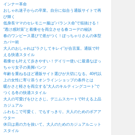
インナー革命
おしゃれ迷子からの卒業。自分に似合う通販サイトで再
び輝く
低身長ママのセレモニー服は“バランス命”で垢抜ける！
“透け感対策”と着痩せを両立させる春コーデの秘訣
春のワンピース選びで差がつく！ぽっちゃりさんの体型
カバー術
大人のおしゃれは“ラクしてキレイ”が合言葉。通販で叶
える快適スタイル
着痩せも叶えて歩きやすい！デイリー使いに最適なぽっ
ちゃり女子の美脚パンツ
年齢を重ねるほど通販サイト選びが大切になる。40代以
上の女性に寄り添うオンラインショップの条件とは
暖かさと軽さを両立する“大人のキルティングコート”で
つくる冬の快適スタイル
大人の可愛げをひとさじ。デニムスカートで叶える上品
カジュアル
ふわもこで可愛く、でもすっきり。大人のためのボアア
ウター
休日は肩の力を抜いて。大人のためのカジュアルニット
スタイル