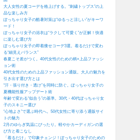
大人女性の夏コーデを格上げする。“刺繍トップス”の上
品な楽しみ方
ぽっちゃり女子の酷暑対策は“ゆるっと涼しい”がキーワ
ード！
ぽっちゃり女子の浴衣は“ラクして可愛く”が正解！快適
に楽しむ選び方
ぽっちゃり女子の即着痩せコーデ3選。着るだけで変わ
る“細見えバランス”
春夏こそ差がつく。40代女性のための柄×上品ファッシ
ョン術
40代女性のための上品ファッション通販。大人の魅力を
引き出す選び方とは
“汗・張り付き・透け”を同時に防ぐ。ぽっちゃり女子の
夏機能性服アップデート術
年齢で変わる“似合う”の基準。30代・40代ぽっちゃり女
子のスキニー選び
“心地よさ”で選ぶ時代へ。50代女性に寄り添う通販サイ
トの魅力
2月のゆらぎ気温にぴったり。軽やかカーディガンの選
び方と着こなし
「着るだけ」で印象チェンジ！ぽっちゃり女子のための