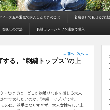
ディース服を通販で購入したときのこと
着痩せして見せる方法
、着痩せの方法
長袖カラーシャツを通販で購入
投稿ナビゲー
←
前へ
次へ
→
ション
する。“刺繍トップス”の上
ラウスだけでは、どこか物足りなさを感じる大人
おすすめしたいのが、“刺繍トップス”です。
きるのに、派手になりすぎず、大人女性らしい上