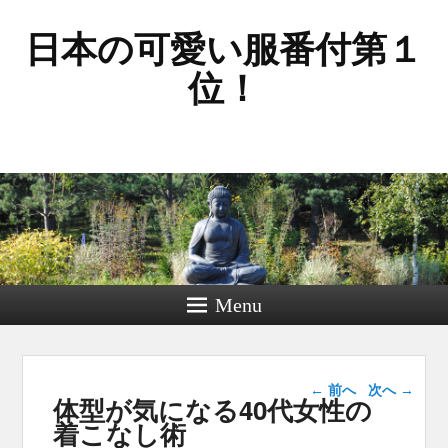
日本の可愛い服番付第１
位！
Menu
投稿ナビゲー
←
前へ
次へ
→
体型が気になる40代女性の
ション
着こなし術