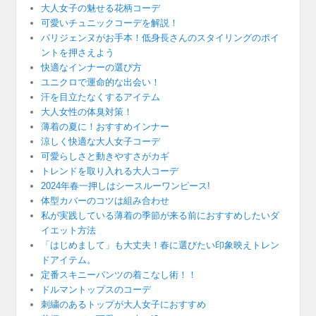
大人女子の魅せる花柄コーデ
可愛いチュニックコーデを解説！
パリジェンヌがお手本！低身長さんのスタイリングのポイ
ントを押さえよう
快適なインナーの選び方
ユニクロで運命的な出会い！
汗を目立たなくするアイテム
大人女性の体臭対策！
薄着の夏に！おすすめインナー
涼しく快適な大人女子コーデ
可愛らしさと動きやすさがカギ
トレンドを取り入れる大人コーデ
2024年春一押しはシースルーワンピース!
体型カバーのコツは組み合わせ
私が実践している薄着の季節が来る前におすすめしたいダ
イエット方法
「はじめまして」も大丈夫！春に選びたい印象映えトレン
ドアイテム。
定番スキニーパンツの着こなし術！！
ドルマントップスのコーデ
刺繍のあるトップが大人女子におすすめ