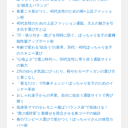
る“細見えバランス”
春夏こそ差がつく。40代女性のための柄×上品ファッショ
ン術
40代女性のための上品ファッション通販。大人の魅力を引
き出す選び方とは
“汗・張り付き・透け”を同時に防ぐ。ぽっちゃり女子の夏機
能性服アップデート術
年齢で変わる“似合う”の基準。30代・40代ぽっちゃり女子
のスキニー選び
“心地よさ”で選ぶ時代へ。50代女性に寄り添う通販サイト
の魅力
2月のゆらぎ気温にぴったり。軽やかカーディガンの選び方
と着こなし
「着るだけ」で印象チェンジ！ぽっちゃり女子のためのイ
ンナー革命
おしゃれ迷子からの卒業。自分に似合う通販サイトで再び
輝く
低身長ママのセレモニー服は“バランス命”で垢抜ける！
“透け感対策”と着痩せを両立させる春コーデの秘訣
春のワンピース選びで差がつく！ぽっちゃりさんの体型カ
バー術