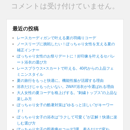
コメントは受け付けていません。
最近の投稿
レースカーディガンで叶える夏の羽織りコーデ
ノースリーブに挑戦したい！ぽっちゃり女性を支える夏の
補正インナー
ぽっちゃり女性のお祭りデートに！好印象を叶えるセパレ
ート浴衣の選び方
レースブラウス×スカートで叶える。40代からの上品フェ
ミニンスタイル
夏の旅行をもっと快適に。機能性服が活躍する理由
浴衣だけじゃもったいない。2WAY浴衣が今選ばれる理由
大人女性の夏コーデを格上げする。“刺繍トップス”の上品な
楽しみ方
ぽっちゃり女子の酷暑対策は“ゆるっと涼しい”がキーワー
ド！
ぽっちゃり女子の浴衣は“ラクして可愛く”が正解！快適に楽
しむ選び方
ぽっちゃり女子の即着痩せコーデ3選。着るだけで変わ