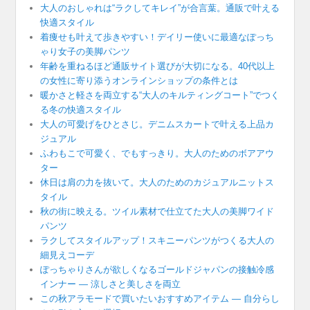
大人のおしゃれは“ラクしてキレイ”が合言葉。通販で叶える
快適スタイル
着痩せも叶えて歩きやすい！デイリー使いに最適なぽっち
ゃり女子の美脚パンツ
年齢を重ねるほど通販サイト選びが大切になる。40代以上
の女性に寄り添うオンラインショップの条件とは
暖かさと軽さを両立する“大人のキルティングコート”でつく
る冬の快適スタイル
大人の可愛げをひとさじ。デニムスカートで叶える上品カ
ジュアル
ふわもこで可愛く、でもすっきり。大人のためのボアアウ
ター
休日は肩の力を抜いて。大人のためのカジュアルニットス
タイル
秋の街に映える。ツイル素材で仕立てた大人の美脚ワイド
パンツ
ラクしてスタイルアップ！スキニーパンツがつくる大人の
細見えコーデ
ぽっちゃりさんが欲しくなるゴールドジャパンの接触冷感
インナー ― 涼しさと美しさを両立
この秋アラモードで買いたいおすすめアイテム ― 自分らし