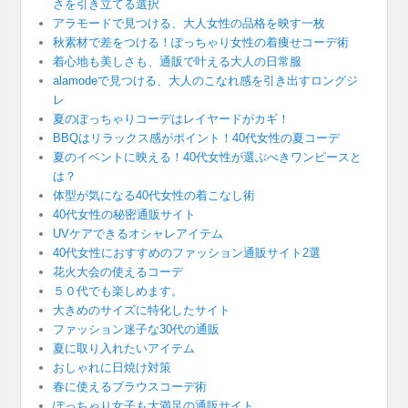
さを引き立てる選択
アラモードで見つける、大人女性の品格を映す一枚
秋素材で差をつける！ぽっちゃり女性の着痩せコーデ術
着心地も美しさも、通販で叶える大人の日常服
alamodeで見つける、大人のこなれ感を引き出すロングジ
レ
夏のぽっちゃりコーデはレイヤードがカギ！
BBQはリラックス感がポイント！40代女性の夏コーデ
夏のイベントに映える！40代女性が選ぶべきワンピースと
は？
体型が気になる40代女性の着こなし術
40代女性の秘密通販サイト
UVケアできるオシャレアイテム
40代女性におすすめのファッション通販サイト2選
花火大会の使えるコーデ
５０代でも楽しめます。
大きめのサイズに特化したサイト
ファッション迷子な30代の通販
夏に取り入れたいアイテム
おしゃれに日焼け対策
春に使えるブラウスコーデ術
ぽっちゃり女子も大満足の通販サイト