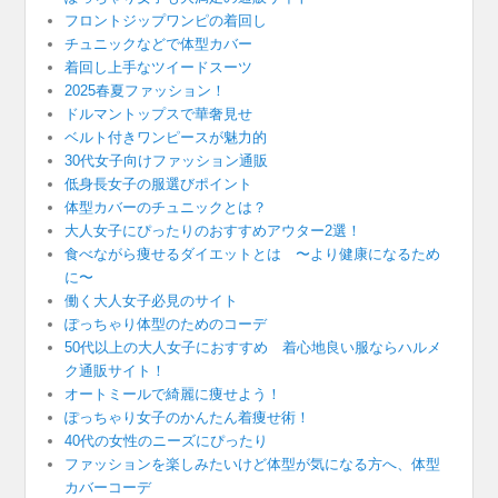
フロントジップワンピの着回し
チュニックなどで体型カバー
着回し上手なツイードスーツ
2025春夏ファッション！
ドルマントップスで華奢見せ
ベルト付きワンピースが魅力的
30代女子向けファッション通販
低身長女子の服選びポイント
体型カバーのチュニックとは？
大人女子にぴったりのおすすめアウター2選！
食べながら痩せるダイエットとは 〜より健康になるため
に〜
働く大人女子必見のサイト
ぽっちゃり体型のためのコーデ
50代以上の大人女子におすすめ 着心地良い服ならハルメ
ク通販サイト！
オートミールで綺麗に痩せよう！
ぽっちゃり女子のかんたん着痩せ術！
40代の女性のニーズにぴったり
ファッションを楽しみたいけど体型が気になる方へ、体型
カバーコーデ