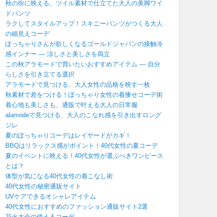
秋の街に映える。ツイル素材で仕立てた大人の美脚ワイ
ドパンツ
ラクしてスタイルアップ！スキニーパンツがつくる大人
の細見えコーデ
ぽっちゃりさんが欲しくなるゴールドジャパンの接触冷
感インナー ― 涼しさと美しさを両立
この秋アラモードで買いたいおすすめアイテム ― 自分
らしさを引き立てる選択
アラモードで見つける、大人女性の品格を映す一枚
秋素材で差をつける！ぽっちゃり女性の着痩せコーデ術
着心地も美しさも、通販で叶える大人の日常服
alamodeで見つける、大人のこなれ感を引き出すロング
ジレ
夏のぽっちゃりコーデはレイヤードがカギ！
BBQはリラックス感がポイント！40代女性の夏コーデ
夏のイベントに映える！40代女性が選ぶべきワンピース
とは？
体型が気になる40代女性の着こなし術
40代女性の秘密通販サイト
UVケアできるオシャレアイテム
40代女性におすすめのファッション通販サイト2選
花火大会の使えるコーデ