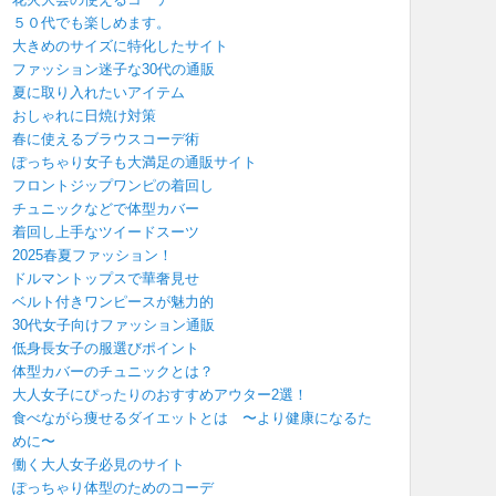
５０代でも楽しめます。
大きめのサイズに特化したサイト
ファッション迷子な30代の通販
夏に取り入れたいアイテム
おしゃれに日焼け対策
春に使えるブラウスコーデ術
ぽっちゃり女子も大満足の通販サイト
フロントジップワンピの着回し
チュニックなどで体型カバー
着回し上手なツイードスーツ
2025春夏ファッション！
ドルマントップスで華奢見せ
ベルト付きワンピースが魅力的
30代女子向けファッション通販
低身長女子の服選びポイント
体型カバーのチュニックとは？
大人女子にぴったりのおすすめアウター2選！
食べながら痩せるダイエットとは 〜より健康になるた
めに〜
働く大人女子必見のサイト
ぽっちゃり体型のためのコーデ