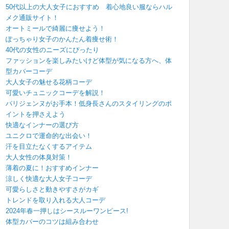
50代以上の大人女子におすすめ 着心地良い服ならハル
メク通販サイト！
オートミールで綺麗に痩せよう！
ぽっちゃり女子のかんたん着痩せ術！
40代の女性のニーズにぴったり
ファッションを楽しみたいけど体型が気になる方へ、体
型カバーコーデ
大人女子の魅せる花柄コーデ
可愛いチュニックコーデを解説！
パリジェンヌがお手本！低身長さんのスタイリングのポ
イントを押さえよう
快適なインナーの選び方
ユニクロで運命的な出会い！
汗を目立たなくするアイテム
大人女性の体臭対策！
薄着の夏に！おすすめインナー
涼しく快適な大人女子コーデ
可愛らしさと動きやすさがカギ
トレンドを取り入れる大人コーデ
2024年春一押しはシースルーワンピース!
体型カバーのコツは組み合わせ