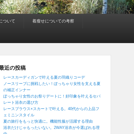
について
着瘦せについての考察
最近の投稿
レースカーディガンで叶える夏の羽織りコーデ
ノースリーブに挑戦したい！ぽっちゃり女性を支える夏
の補正インナー
ぽっちゃり女性のお祭りデートに！好印象を叶えるセパ
レート浴衣の選び方
レースブラウス×スカートで叶える。40代からの上品フ
ェミニンスタイル
夏の旅行をもっと快適に。機能性服が活躍する理由
浴衣だけじゃもったいない。2WAY浴衣が今選ばれる理
由