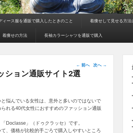
ディース服を通販で購入したときのこと
着痩せして見せる方法
、着痩せの方法
長袖カラーシャツを通販で購入
投稿ナビゲー
←
前へ
次へ
→
ション
ッション通販サイト2選
いと悩んでいる女性は、意外と多いのではないで
られる40代女性におすすめのファッション通販
Doclasse」（ドゥクラッセ）です。
いて、価格が比較的手ごろで購入しやすいところ