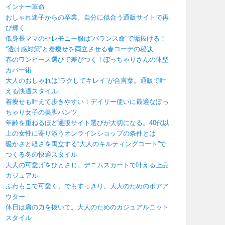
インナー革命
おしゃれ迷子からの卒業。自分に似合う通販サイトで再
び輝く
低身長ママのセレモニー服は“バランス命”で垢抜ける！
“透け感対策”と着痩せを両立させる春コーデの秘訣
春のワンピース選びで差がつく！ぽっちゃりさんの体型
カバー術
大人のおしゃれは“ラクしてキレイ”が合言葉。通販で叶
える快適スタイル
着痩せも叶えて歩きやすい！デイリー使いに最適なぽっ
ちゃり女子の美脚パンツ
年齢を重ねるほど通販サイト選びが大切になる。40代以
上の女性に寄り添うオンラインショップの条件とは
暖かさと軽さを両立する“大人のキルティングコート”で
つくる冬の快適スタイル
大人の可愛げをひとさじ。デニムスカートで叶える上品
カジュアル
ふわもこで可愛く、でもすっきり。大人のためのボアア
ウター
休日は肩の力を抜いて。大人のためのカジュアルニット
スタイル