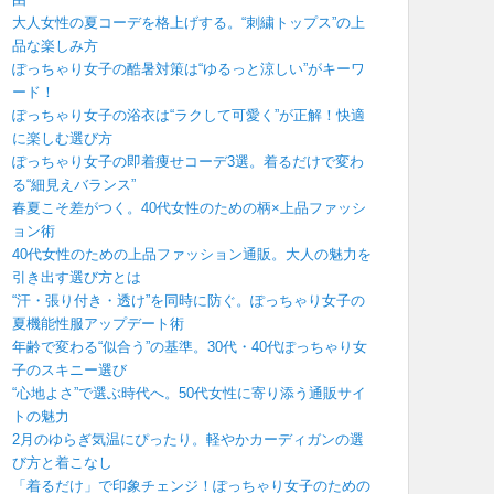
大人女性の夏コーデを格上げする。“刺繍トップス”の上
品な楽しみ方
ぽっちゃり女子の酷暑対策は“ゆるっと涼しい”がキーワ
ード！
ぽっちゃり女子の浴衣は“ラクして可愛く”が正解！快適
に楽しむ選び方
ぽっちゃり女子の即着痩せコーデ3選。着るだけで変わ
る“細見えバランス”
春夏こそ差がつく。40代女性のための柄×上品ファッシ
ョン術
40代女性のための上品ファッション通販。大人の魅力を
引き出す選び方とは
“汗・張り付き・透け”を同時に防ぐ。ぽっちゃり女子の
夏機能性服アップデート術
年齢で変わる“似合う”の基準。30代・40代ぽっちゃり女
子のスキニー選び
“心地よさ”で選ぶ時代へ。50代女性に寄り添う通販サイ
トの魅力
2月のゆらぎ気温にぴったり。軽やかカーディガンの選
び方と着こなし
「着るだけ」で印象チェンジ！ぽっちゃり女子のための