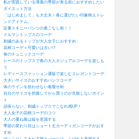
私が実践している薄着の季節が来る前におすすめしたい
ダイエット方法
「はじめまして」も大丈夫！春に選びたい印象映えトレ
ンドアイテム。
定番スキニーパンツの着こなし術！！
ドルマントップスのコーデ
刺繍のあるトップが大人女子におすすめ
花柄コーデ＝可愛いは古い!?
春のチュニックコーデ
レースのトップスで春の大人カジュアルコーデを楽しも
う
レディースファッション通販で楽しむエレガントコーデ
大きいサイズのおすすめパンツコーデ
体のラインを拾わせない着瘦せ術
自分のサイズを把握してから買うのが失敗しないポイン
ト
頑張らない、刺繍トップスでこなれ感UP！
大人女子の花柄コーデのコツ
大人の重ね着は縦を意識する
季節の変わり目はショート丈カーディガンコーデがおす
すめ
ぽっこりしてきた下腹カバーには、くびれを意識する